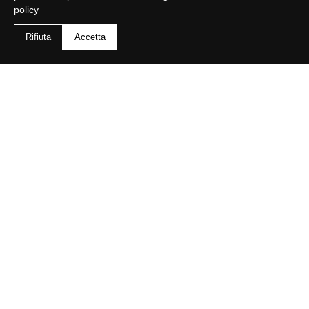
policy
Rifiuta
Accetta
Vendere in asta è facile
Tu ci affidi il bene, noi ci occupiamo di tutto il
resto
Incontra i nostri esperti